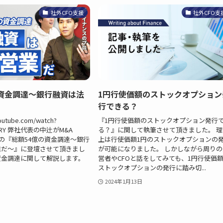
社外CFO支援
社外CFO支
の資金調達～銀行融資は法
1円行使価額のストックオプション
行できる？
outube.com/watch?
『1円行使価額のストックオプション発行
WYRY 弊社代表の中辻がM&A
る？』に関して執筆させて頂きました。 理
催の『総額54億の資金調達～銀行
上は行使価額1円のストックオプションの
業だ～』に登壇させて頂きまし
が可能になりました。 しかしながら周りの
資金調達に関して解説します。
営者やCFOと話をしてみても、1円行使価
ストックオプションの発行に踏み切...
2024年1月13日