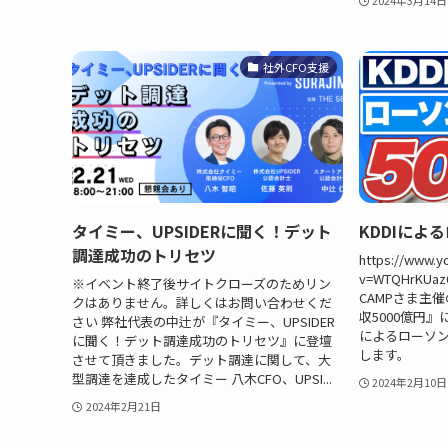
社外CFO支援
タイミー、UPSIDERに聞く！デット
KDDIによ
調達成功のトリセツ
https://www.y
v=WTQHrKU
※イベント終了後サイトクローズのためリン
CAMPさま主
クはありません。詳しくはお問い合わせくだ
収5000億円』
さい 弊社代表の中辻が『タイミー、UPSIDER
によるローソン
に聞く！デット調達成功のトリセツ』に登壇
します。
させて頂きました。デット調達に関して、大
型調達を達成したタイミー 八木CFO、UPSI...
2024年2月10日
2024年2月21日