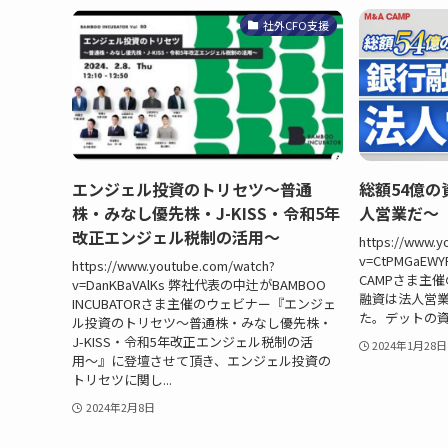
社外CFO支援
エンジェル投資のトリセツ〜普通
総額54億
株・みなし優先株・J-KISS・令和5年
人営業だ～
改正エンジェル税制の活用〜
https://www.y
v=CtPMGaE
https://www.youtube.com/watch?
CAMPさま主
v=DanKBaVAlKs 弊社代表の中辻がBAMBOO
融資は法人営
INCUBATORさま主催のウェビナー『エンジェ
た。デットの
ル投資のトリセツ〜普通株・みなし優先株・
J-KISS・令和5年改正エンジェル税制の活
2024年1月28日
用〜』に登壇させて頂き、エンジェル投資の
トリセツに関し...
2024年2月8日