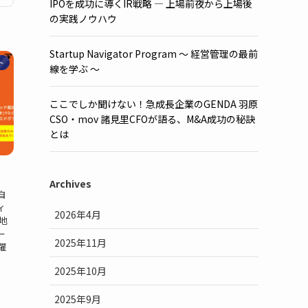
IPOを成功に導くIR戦略 ― 上場前夜から上場後
の実践ノウハウ
Startup Navigator Program 〜 経営管理の最前
ト
線を学ぶ 〜
ここでしか聞けない！急成長企業のGENDA 羽原
CSO・mov 諸見里CFOが語る、M&A成功の秘訣
とは
Archives
自
ィ
2026年4月
地
ー
2025年11月
躍
2025年10月
2025年9月