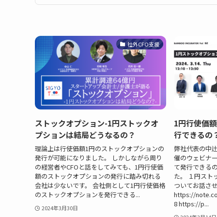
社外CFO支援
ストックオプション-1円ストックオ
1円行使価
プションは結局どうなるの？
行できるの
理論上は行使価額1円のストックオプションの
弊社代表の中辻が
発行が可能になりました。 しかしながら周り
催のウェビナ
の経営者やCFOと話をしてみても、1円行使価
て発行できる
額のストックオプションの発行に踏み切れる
た。 １円スト
会社は少ないです。 会社側として1円行使価格
ついてお話さ
のストックオプションを発行できる...
https://note.
8 https://p...
2024年3月30日
2024年3月14日