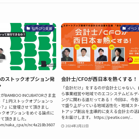
社外CFO支援
イベン
額のストックオプション発
会計士/CFOが西日本を熱くする！
？
「会計だけ」をするのが会計士じゃない、
ら事業経営や地域でのエコシステムビルデ
BAMBOO INCUBATORさま主
ングに関わる道だってある！ 今回は、今各
ー『１円ストックオプションっ
で盛り上がっている地域活性化・地域スタ
の？』に登壇させて頂きまし
トアップ創出を主導的に支える会計士の活
ックオプションをめぐる論点に
をお届けします。 https://peatix.com/...
せて頂きました。
com/naka_cpa/n/nc4a218b3607
2024年2月22日