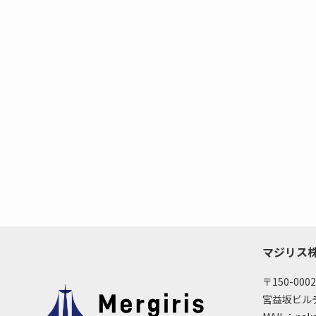
マジリス
〒150-00
宮益坂ビルデ