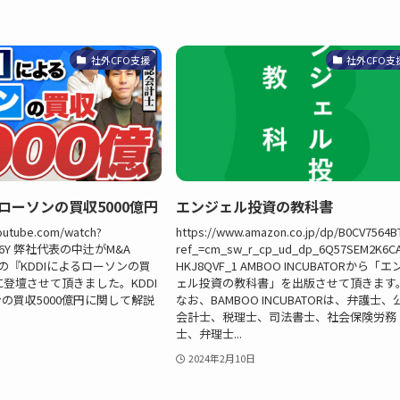
社外CFO支援
社外CFO支
るローソンの買収5000億円
エンジェル投資の教科書
outube.com/watch?
https://www.amazon.co.jp/dp/B0CV7564B
az6Y 弊社代表の中辻がM&A
ref_=cm_sw_r_cp_ud_dp_6Q57SEM2K6C
催の『KDDIによるローソンの買
HKJ8QVF_1 AMBOO INCUBATORから「
に登壇させて頂きました。KDDI
ェル投資の教科書」を出版させて頂きます
の買収5000億円に関して解説
なお、BAMBOO INCUBATORは、弁護士、
会計士、税理士、司法書士、社会保険労務
士、弁理士...
2024年2月10日