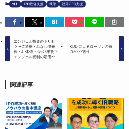
ALL
IPO総合支援
執筆
社外CFO支援
エンジェル投資のトリセ
ツ〜普通株・みなし優先
KDDIによるローソンの買
株・J-KISS・令和5年改正
収5000億円
エンジェル税制の活用〜
関連記事