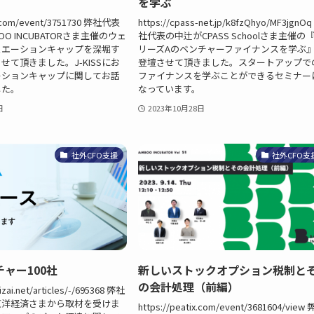
を学ぶ
ix.com/event/3751730 弊社代表
https://cpass-net.jp/k8fzQhyo/MF3jgnO
OO INCUBATORさま主催のウェ
社代表の中辻がCPASS Schoolさま主催の
ュエーションキャップを深堀す
リーズAのベンチャーファイナンスを学ぶ
せて頂きました。J-KISSにお
登壇させて頂きました。スタートアップで
ーションキャップに関してお話
ファイナンスを学ぶことができるセミナー
した。
なっています。
日
2023年10月28日
社外CFO支援
社外CFO支
ャー100社
新しいストックオプション税制と
の会計処理（前編）
izai.net/articles/-/695368 弊社
東洋経済さまから取材を受けま
https://peatix.com/event/3681604/view