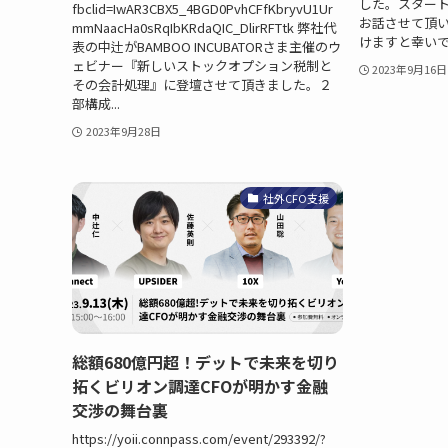
した。スター
fbclid=IwAR3CBX5_4BGD0PvhCFfKbryvU1Ur
お話させて頂
mmNaacHa0sRqIbKRdaQIC_DlirRFTtk 弊社代
けますと幸い
表の中辻がBAMBOO INCUBATORさま主催のウ
ェビナー『新しいストックオプション税制と
2023年9月16日
その会計処理』に登壇させて頂きました。２
部構成...
2023年9月28日
社外CFO支援
総額680億円超！デットで未来を切り
拓くビリオン調達CFOが明かす金融
交渉の舞台裏
https://yoii.connpass.com/event/293392/?