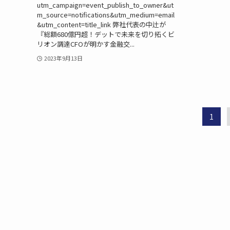
utm_campaign=event_publish_to_owner&ut
m_source=notifications&utm_medium=email
&utm_content=title_link 弊社代表の中辻が
『総額680億円超！デットで未来を切り拓くビ
リオン調達CFOが明かす金融交...
2023年9月13日
1