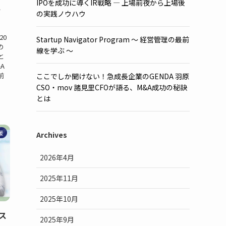
IPOを成功に導くIR戦略 ― 上場前夜から上場後
ィ
の実践ノウハウ
_20
Startup Navigator Program 〜 経営管理の最前
の
線を学ぶ 〜
と
A
前
ここでしか聞けない！急成長企業のGENDA 羽原
CSO・mov 諸見里CFOが語る、M&A成功の秘訣
とは
援
Archives
2026年4月
2025年11月
2025年10月
ス
2025年9月