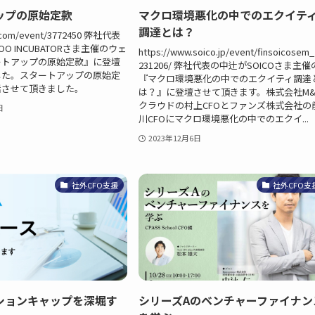
ップの原始定款
マクロ環境悪化の中でのエクイテ
調達とは？
ix.com/event/3772450 弊社代表
OO INCUBATORさま主催のウェ
https://www.soico.jp/event/finsoicosem
ートアップの原始定款』に登壇
231206/ 弊社代表の中辻がSOICOさま主催
した。スタートアップの原始定
『マクロ環境悪化の中でのエクイティ調達
話させて頂きました。
は？』に登壇させて頂きます。株式会社M&
クラウドの村上CFOとファンズ株式会社の
日
川CFOにマクロ環境悪化の中でのエクイ...
2023年12月6日
社外CFO支援
社外CFO支
ションキャップを深堀す
シリーズAのベンチャーファイナン