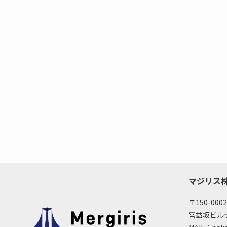
マジリス
〒150-00
宮益坂ビルデ