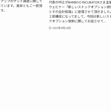
トアップのデット調達に関して
代表の中辻がBAMBOO INCUBATORさま主
いています。是非ともご一読頂
ウェビナー『新しいストックオプション税
です。
とその会計処理』に登壇させて頂きました
２部構成になってまして、今回は新しいス
クオプション税制に関してお話させて...
2023年9月14日