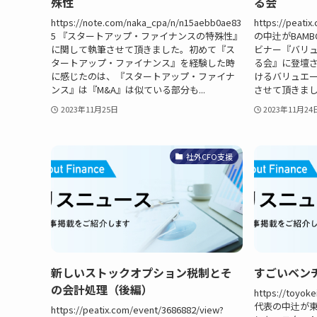
殊性
る会
https://note.com/naka_cpa/n/n15aebb0ae83
https://peat
5 『スタートアップ・ファイナンスの特殊性』
の中辻がBAMB
に関して執筆させて頂きました。初めて『ス
ビナー『バリ
タートアップ・ファイナンス』を経験した時
る会』に登壇さ
に感じたのは、『スタートアップ・ファイナ
けるバリュエ
ンス』は『M&A』は似ている部分も...
させて頂きま
2023年11月25日
2023年11月24
社外CFO支援
新しいストックオプション税制とそ
すごいベンチ
の会計処理（後編）
https://toyoke
代表の中辻が
https://peatix.com/event/3686882/view?