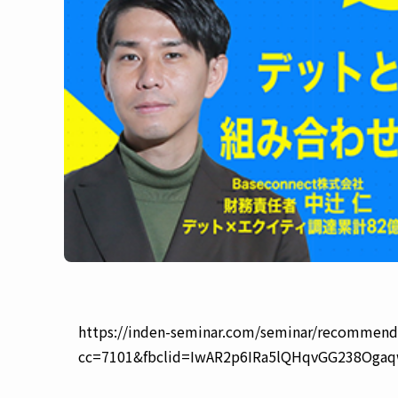
https://inden-seminar.com/seminar/recommend
cc=7101&fbclid=IwAR2p6IRa5lQHqvGG238Ogaq