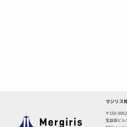
マジリス
〒150-00
宮益坂ビルデ