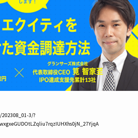
/202308_01-3/?
wxgxeGUDOtLZqliu7rqzIUHXhs0jN_27YjqA